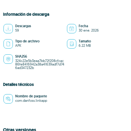
Información de descarga
Descargas
Fecha
59
30 ene. 2026
Tipo de archivo
Tamaño
APK
6.22 MB
SHA256
324c22e5b3eaa7bb72f208cfcac
86fe8416942a38a41639adf7d74
6ad347232b
Detalles técnicos
Nombre de paquete
com.danfoss.linkapp
Otras versiones