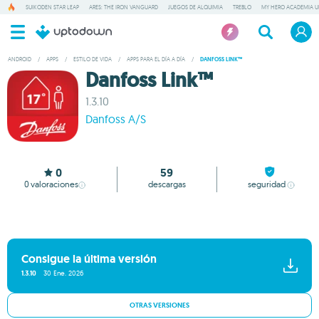
SUIKODEN STAR LEAP
ARES: THE IRON VANGUARD
JUEGOS DE ALQUIMIA
TREBLO
MY HERO ACADEMIA UN
ANDROID
/
APPS
/
ESTILO DE VIDA
/
APPS PARA EL DÍA A DÍA
/
DANFOSS LINK™
Danfoss Link™
1.3.10
Danfoss A/S
0
59
0
valoraciones
descargas
seguridad
Consigue la última versión
1.3.10
30 Ene. 2026
OTRAS VERSIONES