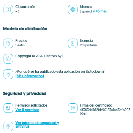
Clasificación
Idiomas
+3
Español
y 45 más
Modelo de distribución
Precios
Licencia
Gratis
Propietaria
Copyright © 2026 Danfoss A/S
¿Por qué se ha publicado esta aplicación en Uptodown?
(Más información)
Seguridad y privacidad
Permisos solicitados
Firma del certificado
Ver 8 permisos
4f363d4162bb90123a1a43afb203
65a1
Ver informe de seguridad y
antivirus