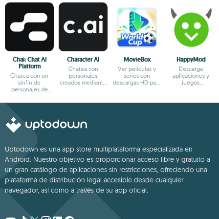
Chai: Chat AI
Character AI
MovieBox
HappyMod
Platform
Chatea con
Ver películas y
Descarga
Chatea con un
personajes
series con
aplicaciones y
sinfín de
creados mediante
descargas HD para
juegos
personajes de
IA
ver sin conexión
modificados
fantasía
Uptodown es una app store multiplataforma especializada en
Android. Nuestro objetivo es proporcionar acceso libre y gratuito a
un gran catálogo de aplicaciones sin restricciones, ofreciendo una
plataforma de distribución legal accesible desde cualquier
navegador, así como a través de su app oficial.