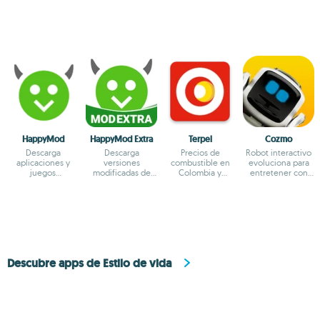
HappyMod
HappyMod Extra
Terpel
Cozmo
Descarga
Descarga
Precios de
Robot interactivo
aplicaciones y
versiones
combustible en
evoluciona para
juegos
modificadas de
Colombia y
entretener con
modificados
juegos y apps
servicios de
inteligencia diaria
estaciones cerca
Descubre apps de Estilo de vida